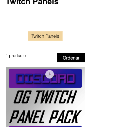
Twitch Panels
Todos los productos
Emote Packs
Single Emotes
Twitch Panels
1 producto
Ordenar