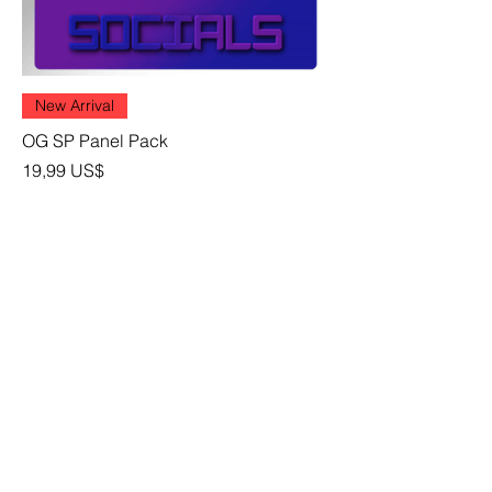
New Arrival
OG SP Panel Pack
Precio
19,99 US$