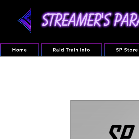
Home
Raid Train Info
SP Store