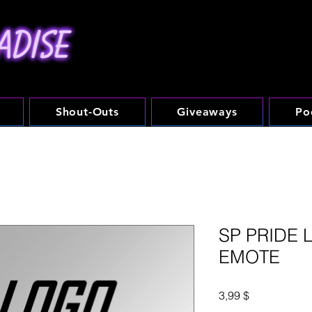
Shout-Outs
Giveaways
Po
SP PRIDE 
EMOTE
Τιμή
3,99 $